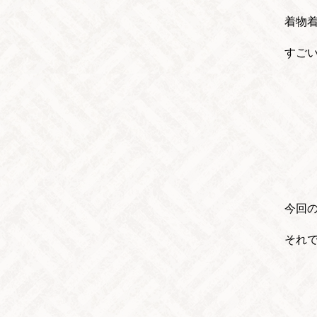
着物
すご
今回
それ