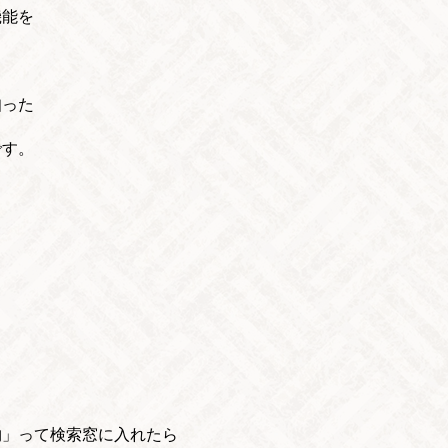
機能を
知った
です。
物」って検索窓に入れたら