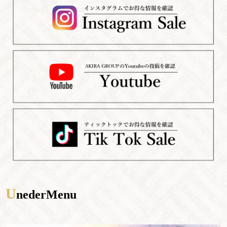
U
nederMenu