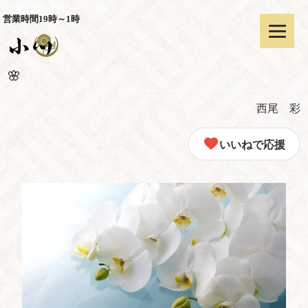
営業時間:19時～翌1時T
営業時間19時～1時
🌸
西尾 彩
いいねで応援