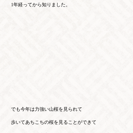
TOP
1年経ってから知りました。
SYSTEM
CAST
STORY
DIARY
RECRUIT
STORE
CORAM
TEL / 092-281-5058
でも今年は力強い山桜を見られて
歩いてあちこちの桜を見ることができて