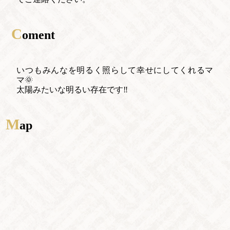
C
oment
いつもみんなを明るく照らして幸せにしてくれるマ
マ🌞
太陽みたいな明るい存在です‼️
M
ap