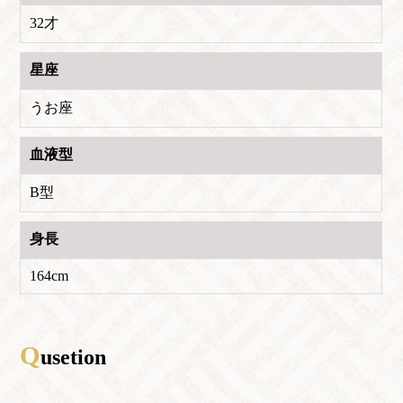
32才
星座
うお座
血液型
B型
身長
164cm
Q
usetion
TOP
SYSTEM