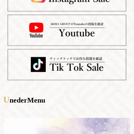
U
nederMenu