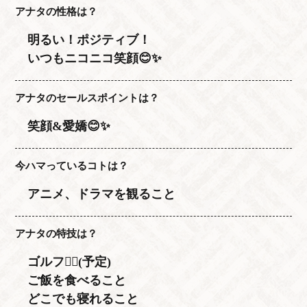
CAST
アナタの性格は？
STORY
DIARY
明るい！ポジティブ！
RECRUIT
STORE
いつもニコニコ笑顔😊✨
CORAM
TEL / 092-281-5058
アナタのセールスポイントは？
笑顔&愛嬌😊✨
今ハマっているコトは？
アニメ、ドラマを観ること
アナタの特技は？
ゴルフ🏌️‍♂️(予定)
ご飯を食べること
どこでも寝れること